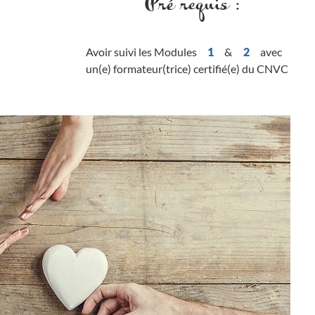
Pré requis :
Avoir suivi les Modules
1
&
2
avec
un(e) formateur(trice) certifié(e) du CNVC